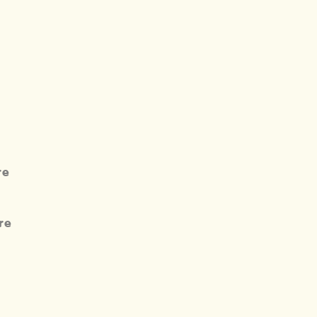
re
re