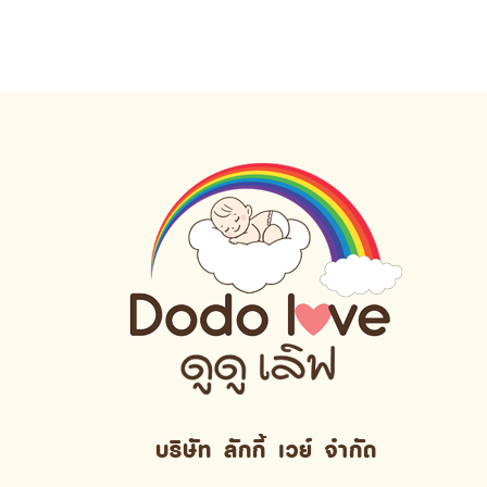
บริษัท ลักกี้ เวย์ จํากัด