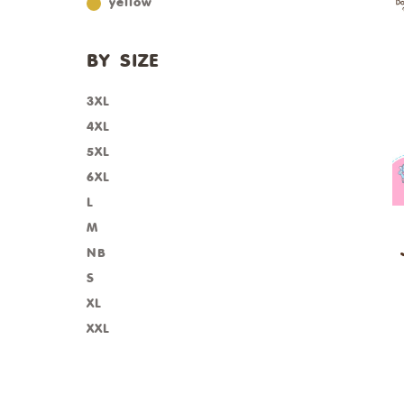
yellow
BY SIZE
3XL
4XL
5XL
6XL
L
M
NB
S
XL
XXL