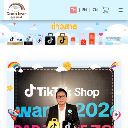
TH
|
EN
|
CN