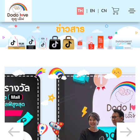
TH
|
EN
|
CN