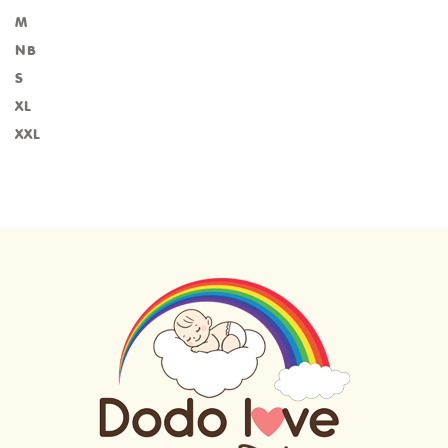
M
NB
S
XL
XXL