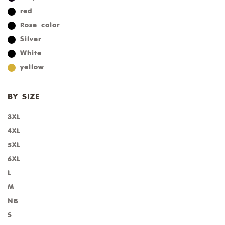
red
Rose color
Silver
White
yellow
BY SIZE
3XL
4XL
5XL
6XL
L
M
NB
S