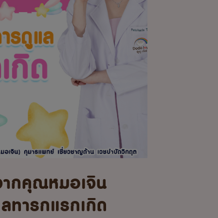
จากคุณหมอเจิน
แลทารกแรกเกิด