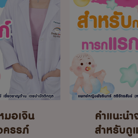
หมอเจิน
คำแนะนำ
้งครรภ์
สำหรับดู