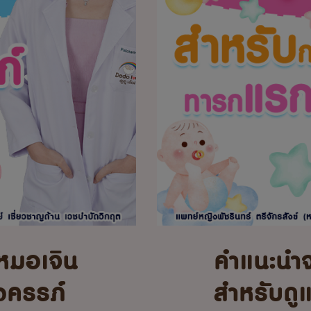
หมอเจิน
คำแนะนำ
้งครรภ์
สำหรับดู