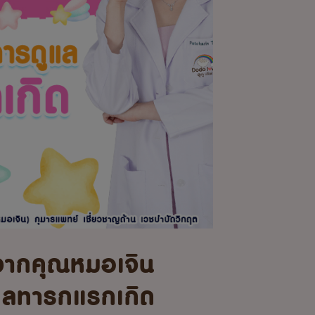
จากคุณหมอเจิน
แลทารกแรกเกิด