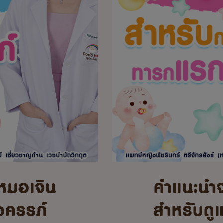
หมอเจิน
คำแนะนำ
้งครรภ์
สำหรับดู