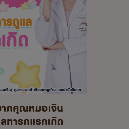
จากคุณหมอเจิน
แลทารกแรกเกิด