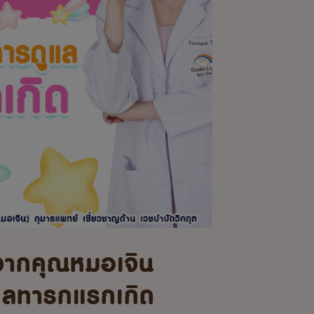
จากคุณหมอเจิน
แลทารกแรกเกิด