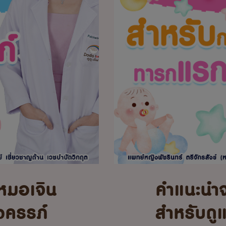
หมอเจิน
คำแนะนำ
้งครรภ์
สำหรับดู