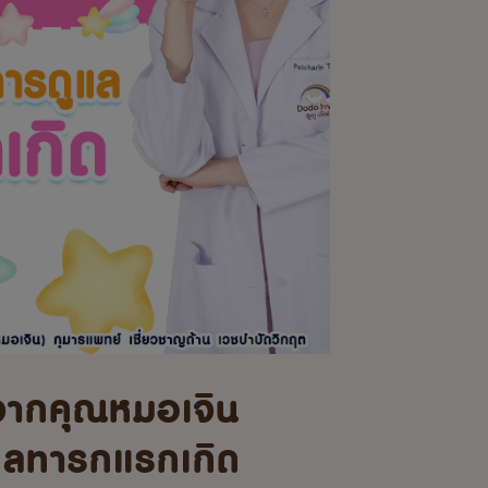
จากคุณหมอเจิน
แลทารกแรกเกิด