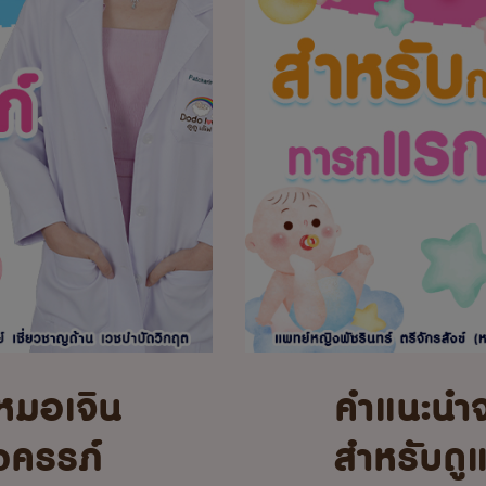
หมอเจิน
คำแนะนำ
้งครรภ์
สำหรับดู