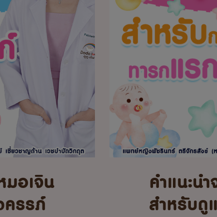
หมอเจิน
คำแนะนำ
้งครรภ์
สำหรับดู