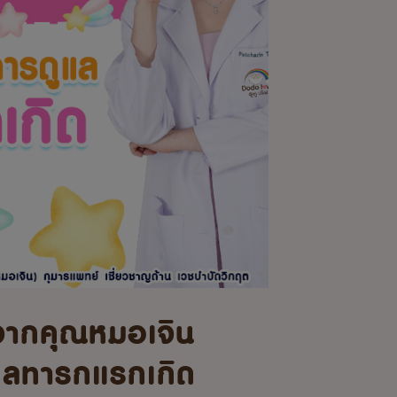
จากคุณหมอเจิน
แลทารกแรกเกิด