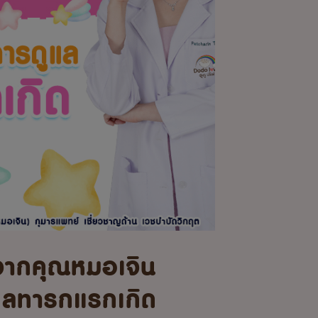
จากคุณหมอเจิน
แลทารกแรกเกิด