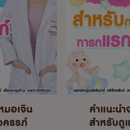
หมอเจิน
คำแนะนำ
้งครรภ์
สำหรับดู