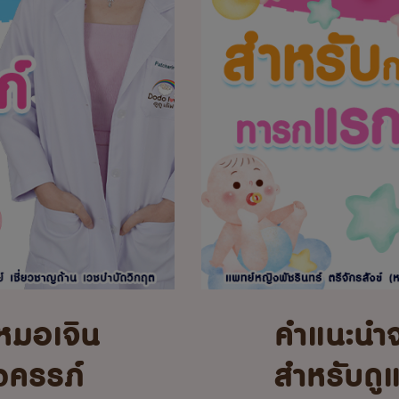
หมอเจิน
คำแนะนำ
้งครรภ์
สำหรับดู