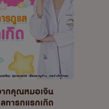
จากคุณหมอเจิน
แลทารกแรกเกิด