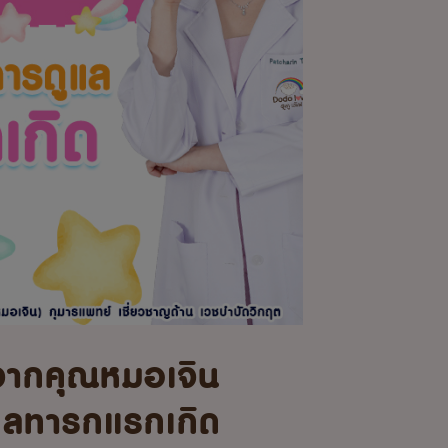
จากคุณหมอเจิน
แลทารกแรกเกิด