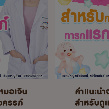
หมอเจิน
คำแนะนำ
้งครรภ์
สำหรับดู