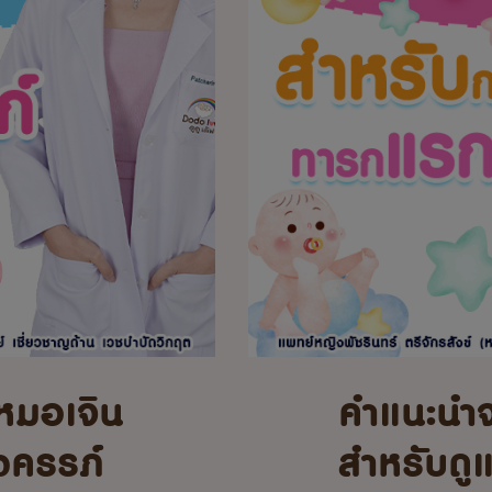
หมอเจิน
คำแนะนำ
้งครรภ์
สำหรับดู