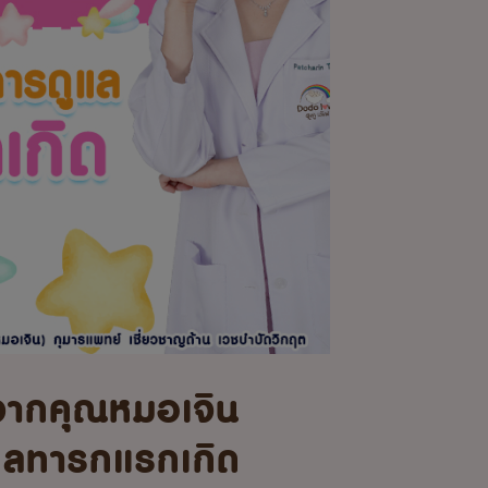
จากคุณหมอเจิน
แลทารกแรกเกิด