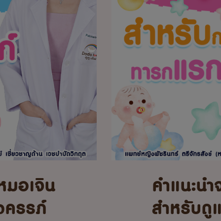
หมอเจิน
คำแนะนำ
้งครรภ์
สำหรับดู