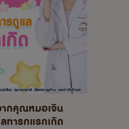
จากคุณหมอเจิน
แลทารกแรกเกิด