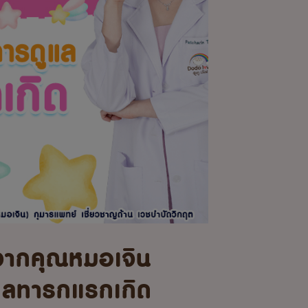
จากคุณหมอเจิน
แลทารกแรกเกิด