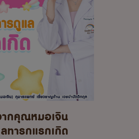
จากคุณหมอเจิน
แลทารกแรกเกิด