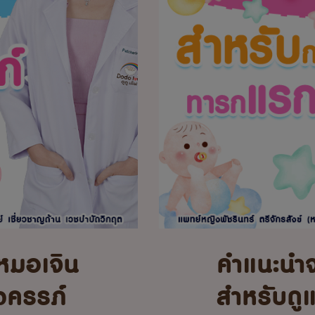
หมอเจิน
คำแนะนำ
้งครรภ์
สำหรับดู