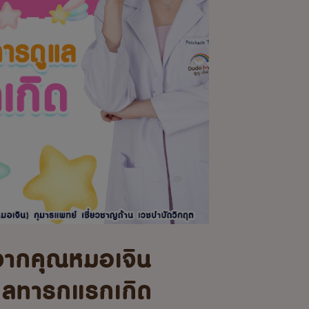
จากคุณหมอเจิน
แลทารกแรกเกิด