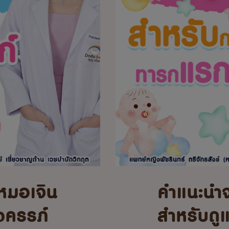
หมอเจิน
คำแนะนำ
้งครรภ์
สำหรับดู