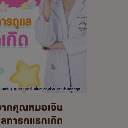
จากคุณหมอเจิน
แลทารกแรกเกิด