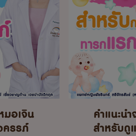
หมอเจิน
คำแนะนำ
้งครรภ์
สำหรับดู