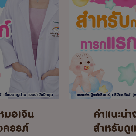
หมอเจิน
คำแนะนำ
้งครรภ์
สำหรับดู