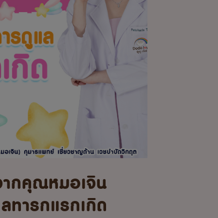
จากคุณหมอเจิน
แลทารกแรกเกิด