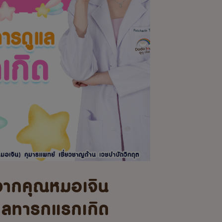
จากคุณหมอเจิน
แลทารกแรกเกิด