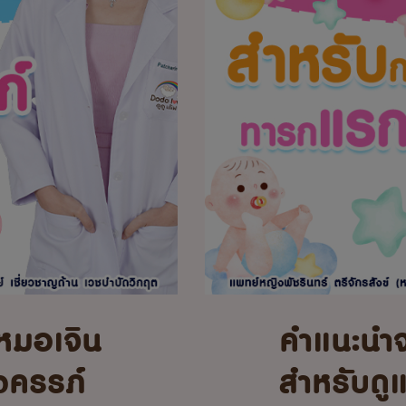
หมอเจิน
คำแนะนำ
้งครรภ์
สำหรับดู