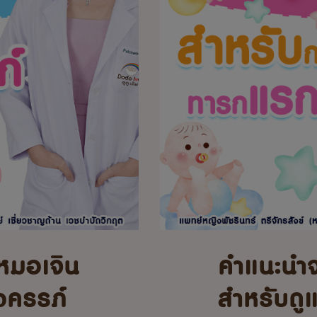
หมอเจิน
คำแนะนำ
้งครรภ์
สำหรับดู