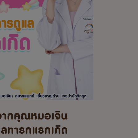
จากคุณหมอเจิน
แลทารกแรกเกิด