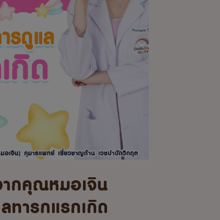
จากคุณหมอเจิน
แลทารกแรกเกิด