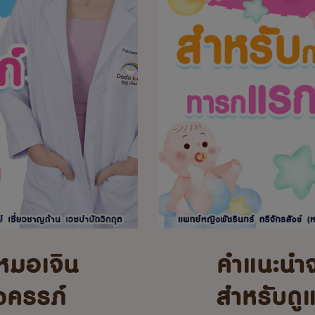
หมอเจิน
คำแนะนำ
้งครรภ์
สำหรับดู