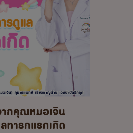
จากคุณหมอเจิน
แลทารกแรกเกิด