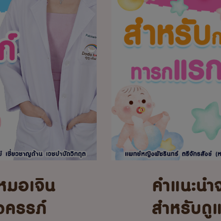
หมอเจิน
คำแนะนำ
้งครรภ์
สำหรับดู