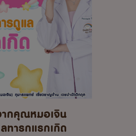
จากคุณหมอเจิน
แลทารกแรกเกิด