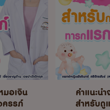
หมอเจิน
คำแนะนำ
้งครรภ์
สำหรับดู