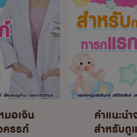
หมอเจิน
คำแนะนำ
้งครรภ์
สำหรับดู