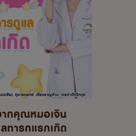
จากคุณหมอเจิน
แลทารกแรกเกิด